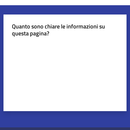
Servizi
Quanto sono chiare le informazioni su
on-
questa pagina?
line
Valuta da 1 a 5 stelle
Tutti
gli
argomenti
Seguici
su