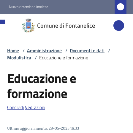
Vai al contenuto
Vai alla navigazione
Vai al footer
Nuovo circondario imolese
Comune di
Comune di Fontanelice
Fontanelice
Home
/
Amministrazione
/
Documenti e dati
/
Amministrazione
Modulistica
/
Educazione e formazione
Menu selezionato
Educazione e
Novità
formazione
Servizi
Condividi
Vedi azioni
Vivere
Fontanelice
Ultimo aggiornamento
:
29-05-2025 16:33