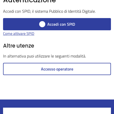
Accedi con SPID, il sistema Pubblico di Identità Digitale.
Servizi
Accedi con SPID
on-
Come attivare SPID
line
Altre utenze
Tutti
In alternativa puoi utilizzare le seguenti modalità.
gli
argomenti
Accesso operatore
Seguici
su