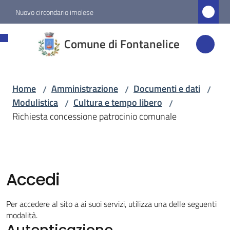
Vai al contenuto
Vai alla navigazione
Vai al footer
Nuovo circondario imolese
Comune di
Comune di Fontanelice
Fontanelice
Home
Amministrazione
Documenti e dati
/
/
/
Amministrazione
Modulistica
Cultura e tempo libero
/
/
Menu selezionato
Richiesta concessione patrocinio comunale
Novità
Servizi
Accedi
Vivere
Per accedere al sito a ai suoi servizi, utilizza una delle seguenti
Fontanelice
modalità.
Autenticazione