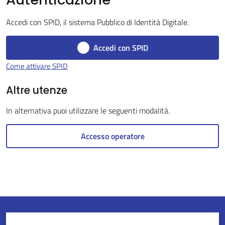
Accedi con SPID, il sistema Pubblico di Identità Digitale.
Servizi
Accedi con SPID
on-
Come attivare SPID
line
Altre utenze
Tutti
In alternativa puoi utilizzare le seguenti modalità.
gli
argomenti
Accesso operatore
Seguici
su