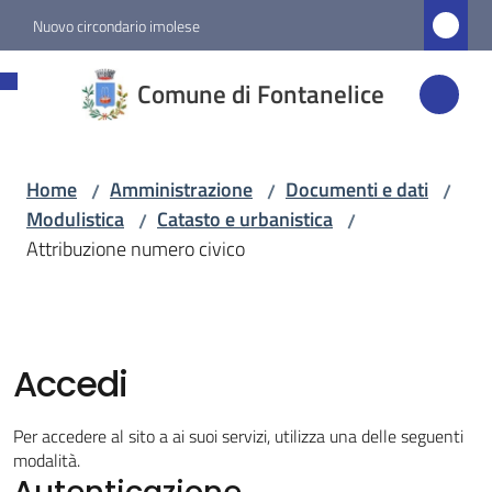
Vai al contenuto
Vai alla navigazione
Vai al footer
Nuovo circondario imolese
Comune di
Comune di Fontanelice
Fontanelice
Home
Amministrazione
Documenti e dati
/
/
/
Amministrazione
Modulistica
Catasto e urbanistica
/
/
Menu selezionato
Attribuzione numero civico
Novità
Servizi
Accedi
Vivere
Per accedere al sito a ai suoi servizi, utilizza una delle seguenti
Fontanelice
modalità.
Autenticazione