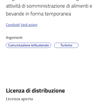
attività di somministrazione di alimenti e 
bevande in forma temporanea
Servizi
on-
Condividi
Vedi azioni
line
Argomenti
Tutti
Comunicazione istituzionale
Turismo
gli
argomenti
Seguici
su
Descrizione
Licenza di distribuzione
Licenza aperta