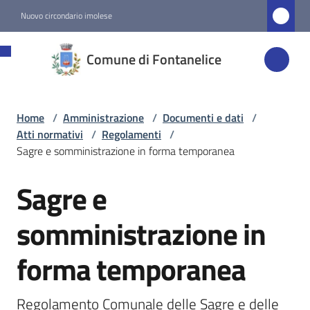
Vai al contenuto
Vai alla navigazione
Vai al footer
Nuovo circondario imolese
Comune di
Comune di Fontanelice
Fontanelice
Home
/
Amministrazione
/
Documenti e dati
/
Amministrazione
Atti normativi
/
Regolamenti
/
Menu selezionato
Sagre e somministrazione in forma temporanea
Novità
Sagre e
Salta al contenuto
Servizi
somministrazione in
forma temporanea
Vivere
Fontanelice
Regolamento Comunale delle Sagre e delle 