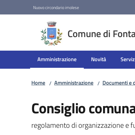
Vai al contenuto
Vai alla navigazione
Vai al footer
Nuovo circondario imolese
Comune di Fonta
Amministrazione
Novità
Serviz
Menu selezionato
Home
Amministrazione
Documenti e d
/
/
Salta al contenuto
Consiglio comuna
regolamento di organizzazione e 