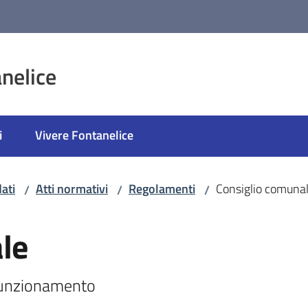
nelice
i
Vivere Fontanelice
ati
Atti normativi
Regolamenti
Consiglio comuna
/
/
/
le
funzionamento