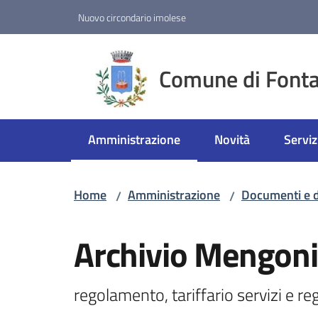
Vai al contenuto
Vai alla navigazione
Vai al footer
Nuovo circondario imolese
Comune di Fonta
Amministrazione
Novità
Serviz
Menu selezionato
Home
Amministrazione
Documenti e d
/
/
Salta al contenuto
Archivio Mengoni
regolamento, tariffario servizi e 