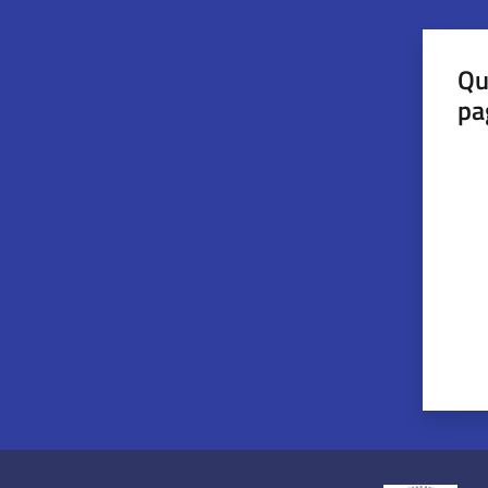
Qu
pa
Valut