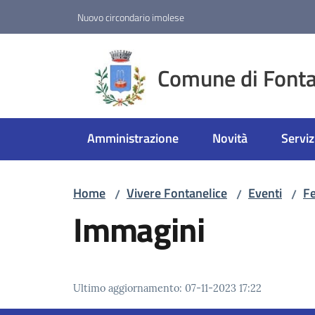
Vai al contenuto
Vai alla navigazione
Vai al footer
Nuovo circondario imolese
Comune di Fonta
Amministrazione
Novità
Serviz
Home
Vivere Fontanelice
Eventi
Fe
/
/
/
Immagini
Ultimo aggiornamento
:
07-11-2023 17:22