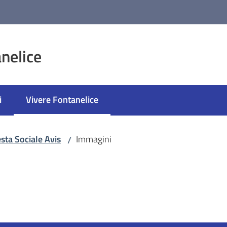
nelice
i
Vivere Fontanelice
Menu selezionato
sta Sociale Avis
Immagini
/