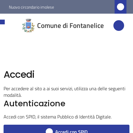
Vai al contenuto
Vai alla navigazione
Vai al footer
Nuovo circondario imolese
Comune di
Comune di Fontanelice
Fontanelice
Amministrazione
Accedi
Novità
Per accedere al sito a ai suoi servizi, utilizza una delle seguenti
Servizi
modalità.
Autenticazione
Vivere
Fontanelice
Accedi con SPID, il sistema Pubblico di Identità Digitale.
Menu selezionato
Accedi con SPID