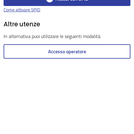
Come attivare SPID
Altre utenze
Servizi
on-
In alternativa puoi utilizzare le seguenti modalità.
line
Accesso operatore
Tutti
gli
argomenti
Seguici
su