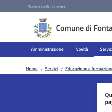
Vai al contenuto
Vai alla navigazione
Vai al footer
Nuovo circondario imolese
Comune di Fonta
Amministrazione
Novità
Serviz
Menu 
Home
Servizi
Educazione e formazion
/
/
Qu
pa
Valut