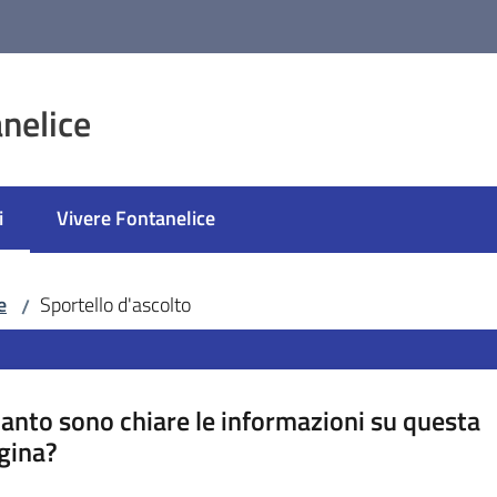
nelice
i
Vivere Fontanelice
selezionato
e
Sportello d'ascolto
/
anto sono chiare le informazioni su questa
gina?
a da 1 a 5 stelle