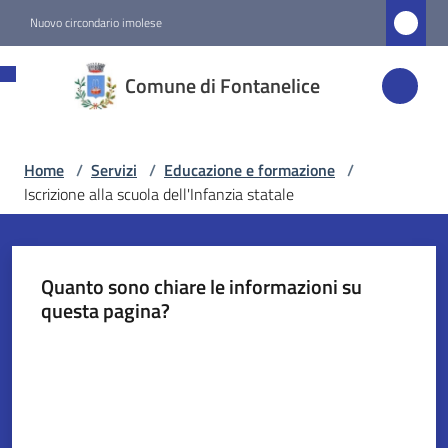
Vai al contenuto
Vai alla navigazione
Vai al footer
Nuovo circondario imolese
Comune di
Comune di Fontanelice
Fontanelice
Home
/
Servizi
/
Educazione e formazione
/
Amministrazione
Iscrizione alla scuola dell'Infanzia statale
Novità
Quanto sono chiare le informazioni su
Servizi
questa pagina?
Menu selezionato
Valuta da 1 a 5 stelle
Vivere
Fontanelice