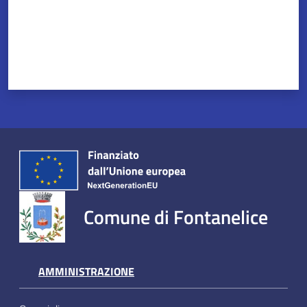
Servizi
on-
line
Tutti
gli
argomenti
Comune di Fontanelice
Seguici
su
AMMINISTRAZIONE