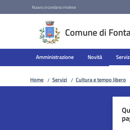
Vai al contenuto
Vai alla navigazione
Vai al footer
Nuovo circondario imolese
Comune di Fonta
Amministrazione
Novità
Serviz
Menu 
Home
Servizi
Cultura e tempo libero
/
/
Qu
pa
Valut