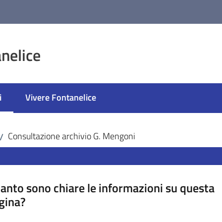
nelice
i
Vivere Fontanelice
selezionato
Consultazione archivio G. Mengoni
/
anto sono chiare le informazioni su questa
gina?
a da 1 a 5 stelle