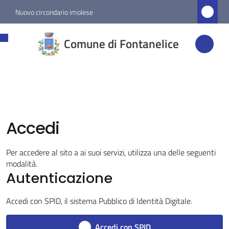
Vai al contenuto
Vai alla navigazione
Vai al footer
Nuovo circondario imolese
Comune di
Comune di Fontanelice
Fontanelice
Amministrazione
Accedi
Novità
Per accedere al sito a ai suoi servizi, utilizza una delle seguenti
Servizi
modalità.
Menu selezionato
Autenticazione
Vivere
Accedi con SPID, il sistema Pubblico di Identità Digitale.
Fontanelice
Accedi con SPID