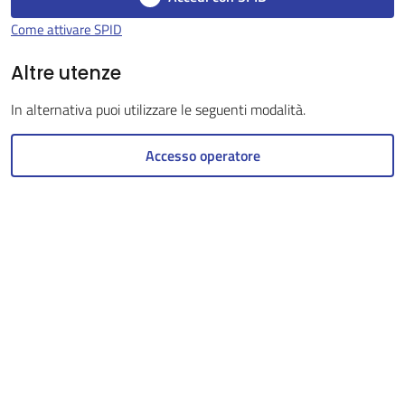
Come attivare SPID
Altre utenze
Servizi
on-
In alternativa puoi utilizzare le seguenti modalità.
line
Accesso operatore
Tutti
gli
argomenti
Seguici
su