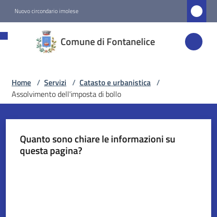
Vai al contenuto
Vai alla navigazione
Vai al footer
Nuovo circondario imolese
Comune di
Comune di Fontanelice
Fontanelice
Home
/
Servizi
/
Catasto e urbanistica
/
Amministrazione
Assolvimento dell'imposta di bollo
Novità
Quanto sono chiare le informazioni su
Servizi
questa pagina?
Menu selezionato
Valuta da 1 a 5 stelle
Vivere
Fontanelice