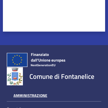
Servizi
on-
line
Tutti
gli
argomenti
Comune di Fontanelice
Seguici
su
AMMINISTRAZIONE