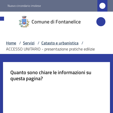
Vai al contenuto
Vai alla navigazione
Vai al footer
Nuovo circondario imolese
Comune di
Comune di Fontanelice
Fontanelice
Home
/
Servizi
/
Catasto e urbanistica
/
Amministrazione
ACCESSO UNITARIO - presentazione pratiche edilizie
Novità
Quanto sono chiare le informazioni su
Servizi
questa pagina?
Menu selezionato
Valuta da 1 a 5 stelle
Vivere
Fontanelice