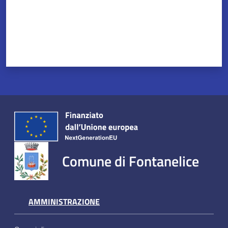
Servizi
on-
line
Tutti
gli
argomenti
Comune di Fontanelice
Seguici
su
AMMINISTRAZIONE