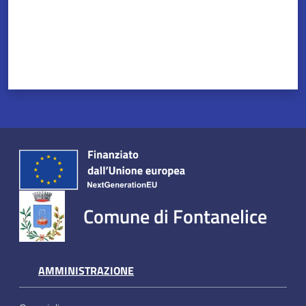
Servizi
on-
line
Tutti
gli
argomenti
Comune di Fontanelice
Seguici
su
AMMINISTRAZIONE