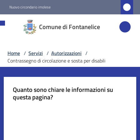
Vai al contenuto
Vai alla navigazione
Vai al footer
Nuovo circondario imolese
Comune di
Comune di Fontanelice
Fontanelice
Home
/
Servizi
/
Autorizzazioni
/
Amministrazione
Contrassegno di circolazione e sosta per disabili
Novità
Quanto sono chiare le informazioni su
Servizi
questa pagina?
Menu selezionato
Valuta da 1 a 5 stelle
Vivere
Fontanelice