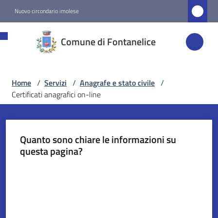
Vai al contenuto
Vai alla navigazione
Vai al footer
Nuovo circondario imolese
Comune di
Comune di Fontanelice
Fontanelice
Home
/
Servizi
/
Anagrafe e stato civile
/
Amministrazione
Certificati anagrafici on-line
Novità
Quanto sono chiare le informazioni su
Servizi
questa pagina?
Menu selezionato
Valuta da 1 a 5 stelle
Vivere
Fontanelice