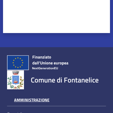
Servizi
on-
line
Tutti
gli
argomenti
Comune di Fontanelice
Seguici
su
AMMINISTRAZIONE