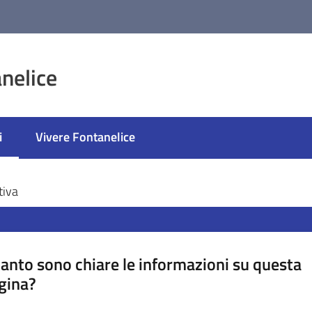
nelice
i
Vivere Fontanelice
selezionato
tiva
anto sono chiare le informazioni su questa
gina?
a da 1 a 5 stelle