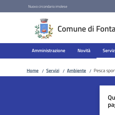
Vai al contenuto
Vai alla navigazione
Vai al footer
Nuovo circondario imolese
Comune di Fonta
Amministrazione
Novità
Serviz
Menu 
Home
Servizi
Ambiente
Pesca spor
/
/
/
Qu
pa
Valut