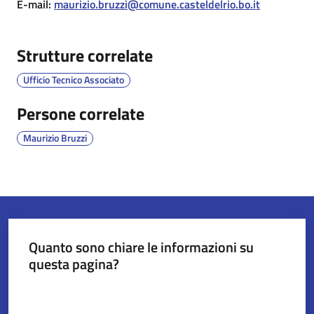
E-mail
:
maurizio.bruzzi@comune.casteldelrio.bo.it
Servizi
Strutture correlate
on-
line
Ufficio Tecnico Associato
Tutti
Persone correlate
gli
Maurizio Bruzzi
argomenti
Seguici
su
Quanto sono chiare le informazioni su
questa pagina?
Valuta da 1 a 5 stelle