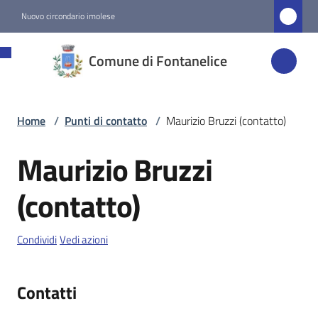
Vai al contenuto
Vai alla navigazione
Vai al footer
Nuovo circondario imolese
Comune di
Comune di Fontanelice
Fontanelice
Home
/
Punti di contatto
/
Maurizio Bruzzi (contatto)
Amministrazione
Maurizio Bruzzi
Salta al contenuto
Novità
(contatto)
Servizi
Condividi
Vedi azioni
Vivere
Fontanelice
Contatti