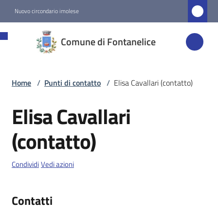
Vai al contenuto
Vai alla navigazione
Vai al footer
Nuovo circondario imolese
Comune di
Comune di Fontanelice
Fontanelice
Home
/
Punti di contatto
/
Elisa Cavallari (contatto)
Amministrazione
Elisa Cavallari
Salta al contenuto
Novità
(contatto)
Servizi
Condividi
Vedi azioni
Vivere
Fontanelice
Contatti