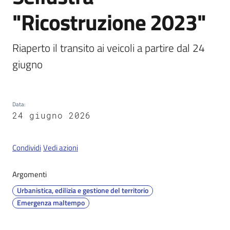
"Ricostruzione 2023"
Servizi
Riaperto il transito ai veicoli a partire dal 24 
on-
giugno
line
Tutti
gli
Data
:
argomenti
24 giugno 2026
Condividi
Vedi azioni
Seguici
su
Argomenti
Urbanistica, edilizia e gestione del territorio
Emergenza maltempo