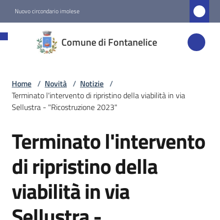
Vai al contenuto
Vai alla navigazione
Vai al footer
Nuovo circondario imolese
Comune di
Comune di Fontanelice
Fontanelice
Home
/
Novità
/
Notizie
/
Amministrazione
Terminato l'intervento di ripristino della viabilità in via
Sellustra - "Ricostruzione 2023"
Novità
Menu selezionato
Terminato l'intervento
Salta al contenuto
Servizi
di ripristino della
viabilità in via
Vivere
Fontanelice
Sellustra -