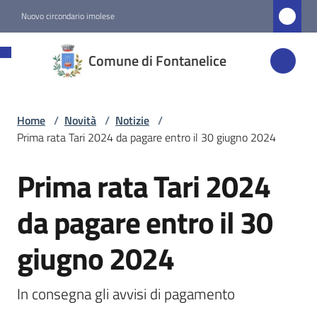
Vai al contenuto
Vai alla navigazione
Vai al footer
Nuovo circondario imolese
Comune di
Comune di Fontanelice
Fontanelice
Home
/
Novità
/
Notizie
/
Amministrazione
Prima rata Tari 2024 da pagare entro il 30 giugno 2024
Novità
Prima rata Tari 2024
Salta al contenuto
Menu selezionato
da pagare entro il 30
Servizi
giugno 2024
Vivere
Fontanelice
In consegna gli avvisi di pagamento