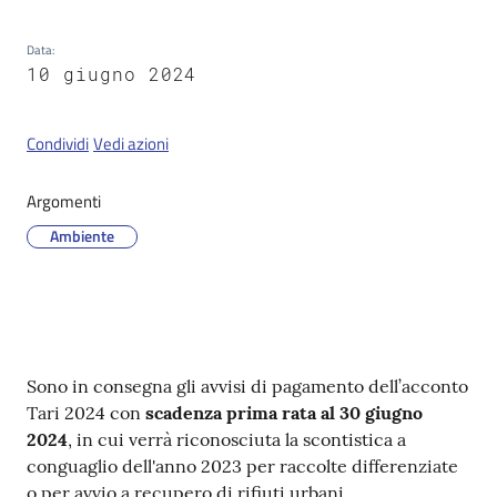
Data
:
10 giugno 2024
Servizi
on-
line
Condividi
Vedi azioni
Tutti
Argomenti
gli
Ambiente
argomenti
Seguici
su
Contenuto
Sono in consegna gli avvisi di pagamento dell’acconto
Tari 2024 con
scadenza prima rata al 30 giugno
2024
, in cui verrà riconosciuta la scontistica a
conguaglio dell'anno 2023 per raccolte differenziate
o per avvio a recupero di rifiuti urbani.