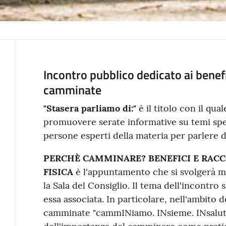
Incontro pubblico dedicato ai benefici
Contenuto
camminate
"Stasera parliamo di:"
è il titolo con il qu
promuovere serate informative su temi spec
persone esperti della materia per parlere d
PERCHÈ CAMMINARE? BENEFICI E RACC
FISICA
è l'appuntamento che si svolgerà ma
la Sala del Consiglio. Il tema dell'incontro sa
essa associata. In particolare, nell'ambito 
camminate "cammINiamo. INsieme. INsalute"