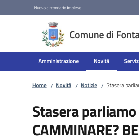
Vai al contenuto
Vai alla navigazione
Vai al footer
Nuovo circondario imolese
Comune di Fonta
Amministrazione
Novità
Serviz
Menu selezionato
Home
Novità
Notizie
Stasera parl
/
/
/
Salta al contenuto
Stasera parliamo
CAMMINARE? BEN