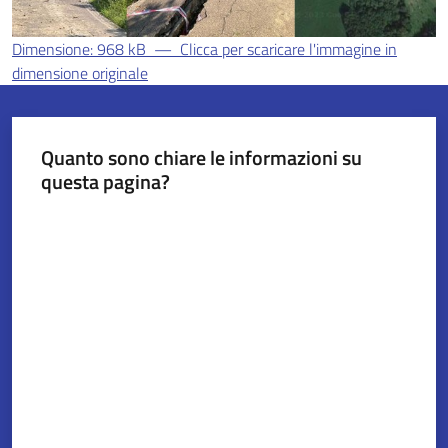
Dimensione: 968 kB
—
Clicca per scaricare l'immagine in
dimensione originale
Servizi
on-
line
Quanto sono chiare le informazioni su
Tutti
questa pagina?
gli
Valuta da 1 a 5 stelle
argomenti
Seguici
su