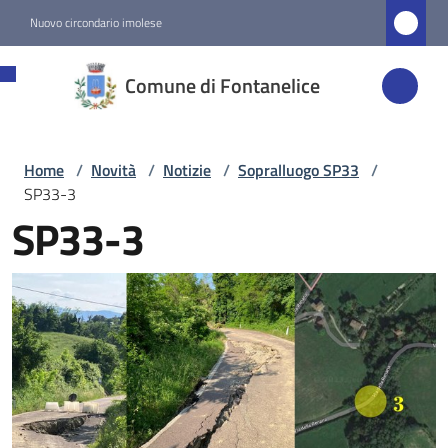
Vai al contenuto
Vai alla navigazione
Vai al footer
Nuovo circondario imolese
Comune di
Comune di Fontanelice
Fontanelice
Home
/
Novità
/
Notizie
/
Sopralluogo SP33
/
Amministrazione
SP33-3
SP33-3
Novità
Menu selezionato
Servizi
Vivere
Fontanelice