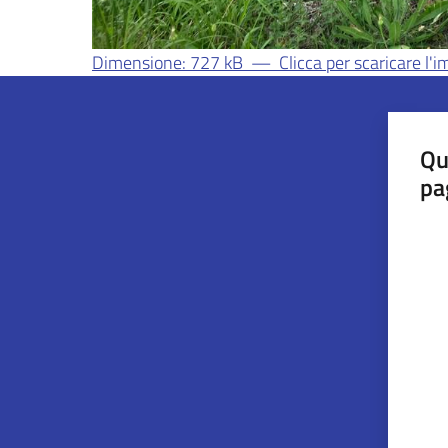
Dimensione: 727 kB
—
Clicca per scaricare l
Qu
pa
Valut