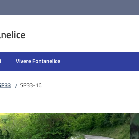
nelice
i
Vivere Fontanelice
SP33
SP33-16
/