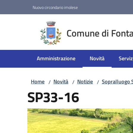
Vai al contenuto
Vai alla navigazione
Vai al footer
Nuovo circondario imolese
Comune di Fonta
Amministrazione
Novità
Serviz
Menu selezionato
Home
Novità
Notizie
Sopralluogo 
/
/
/
SP33-16