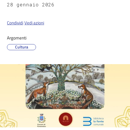
28 gennaio 2026
Servizi
Condividi
Vedi azioni
on-
line
Argomenti
Cultura
Tutti
gli
argomenti
Seguici
su