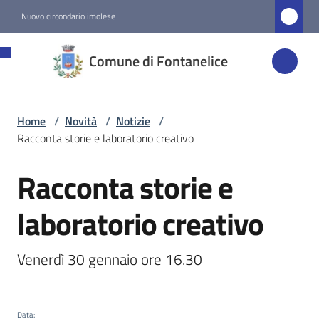
Vai al contenuto
Vai alla navigazione
Vai al footer
Nuovo circondario imolese
Comune di
Comune di Fontanelice
Fontanelice
Home
/
Novità
/
Notizie
/
Amministrazione
Racconta storie e laboratorio creativo
Novità
Racconta storie e
Salta al contenuto
Menu selezionato
laboratorio creativo
Servizi
Venerdì 30 gennaio ore 16.30
Vivere
Fontanelice
Data
: