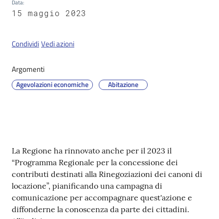
Data
:
15 maggio 2023
Servizi
Condividi
Vedi azioni
on-
line
Argomenti
Agevolazioni economiche
Abitazione
Tutti
gli
argomenti
Contenuto
La Regione ha rinnovato anche per il 2023 il
Seguici
“Programma Regionale per la concessione dei
su
contributi destinati alla Rinegoziazioni dei canoni di
locazione”, pianificando una campagna di
comunicazione per accompagnare quest'azione e
diffonderne la conoscenza da parte dei cittadini.