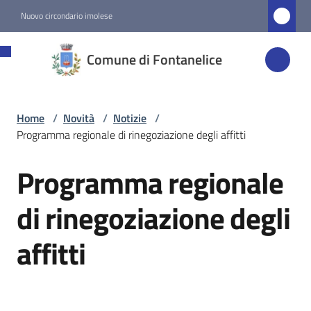
Vai al contenuto
Vai alla navigazione
Vai al footer
Nuovo circondario imolese
Comune di
Comune di Fontanelice
Fontanelice
Home
/
Novità
/
Notizie
/
Amministrazione
Programma regionale di rinegoziazione degli affitti
Novità
Programma regionale
Salta al contenuto
Menu selezionato
di rinegoziazione degli
Servizi
affitti
Vivere
Fontanelice