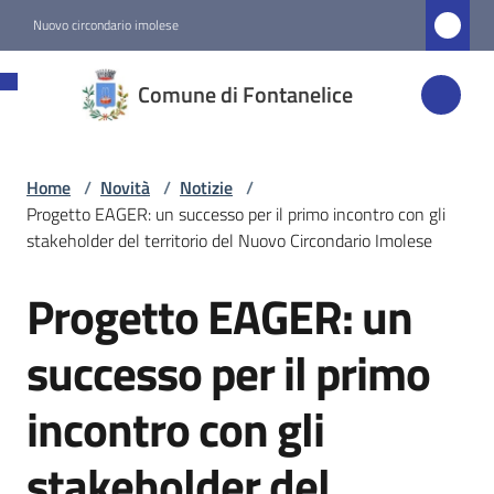
Vai al contenuto
Vai alla navigazione
Vai al footer
Nuovo circondario imolese
Comune di
Comune di Fontanelice
Fontanelice
Home
/
Novità
/
Notizie
/
Amministrazione
Progetto EAGER: un successo per il primo incontro con gli
stakeholder del territorio del Nuovo Circondario Imolese
Novità
Menu selezionato
Progetto EAGER: un
Salta al contenuto
Servizi
successo per il primo
incontro con gli
Vivere
Fontanelice
stakeholder del