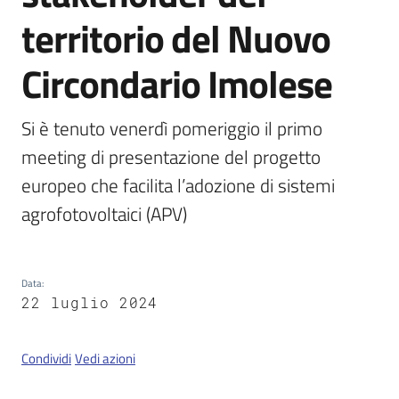
territorio del Nuovo
Servizi
Circondario Imolese
on-
line
Si è tenuto venerdì pomeriggio il primo 
meeting di presentazione del progetto 
Tutti
gli
europeo che facilita l’adozione di sistemi 
argomenti
agrofotovoltaici (APV)
Seguici
Data
:
su
22 luglio 2024
Condividi
Vedi azioni