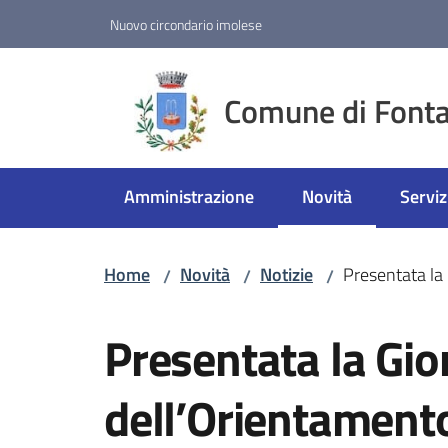
Vai al contenuto
Vai alla navigazione
Vai al footer
Nuovo circondario imolese
Comune di Fonta
Amministrazione
Novità
Serviz
Menu selezionato
Home
Novità
Notizie
Presentata la
/
/
/
Salta al contenuto
Presentata la Gio
dell’Orientament