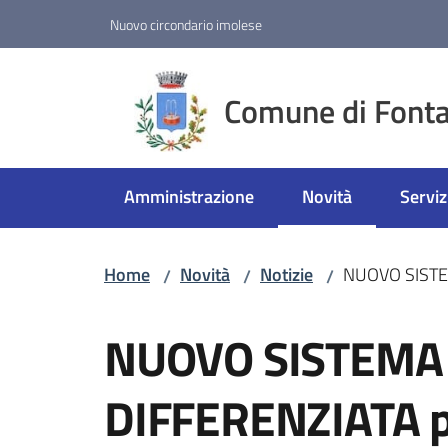
Vai al contenuto
Vai alla navigazione
Vai al footer
Nuovo circondario imolese
Comune di Fonta
Amministrazione
Novità
Serviz
Menu selezionato
Home
Novità
Notizie
NUOVO SISTEM
/
/
/
Salta al contenuto
NUOVO SISTEMA
DIFFERENZIATA pe