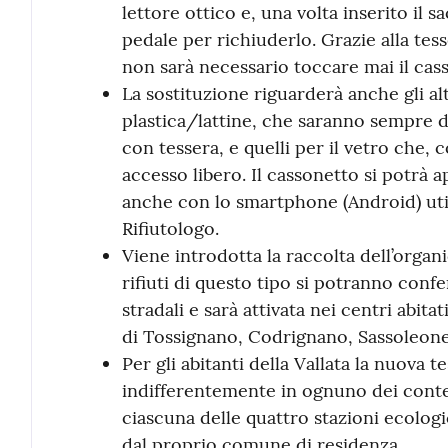
lettore ottico e, una volta inserito il s
pedale per richiuderlo. Grazie alla tes
non sarà necessario toccare mai il cas
La sostituzione riguarderà anche gli al
plastica/lattine, che saranno sempre d
con tessera, e quelli per il vetro che,
accesso libero. Il cassonetto si potrà 
anche con lo smartphone (Android) util
Rifiutologo.
Viene introdotta la raccolta dell’organ
rifiuti di questo tipo si potranno confe
stradali e sarà attivata nei centri abita
di Tossignano, Codrignano, Sassoleone
Per gli abitanti della Vallata la nuova t
indifferentemente in ognuno dei conte
ciascuna delle quattro stazioni ecolo
dal proprio comune di residenza.