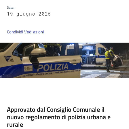
Data
:
19 giugno 2026
Servizi
on-
Condividi
Vedi azioni
line
Tutti
gli
argomenti
Seguici
su
Contenuto
Approvato dal Consiglio Comunale il
nuovo regolamento di polizia urbana e
rurale