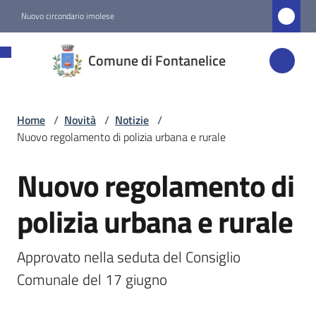
Vai al contenuto
Vai alla navigazione
Vai al footer
Nuovo circondario imolese
Comune di
Comune di Fontanelice
Fontanelice
Home
/
Novità
/
Notizie
/
Amministrazione
Nuovo regolamento di polizia urbana e rurale
Novità
Nuovo regolamento di
Salta al contenuto
Menu selezionato
polizia urbana e rurale
Servizi
Approvato nella seduta del Consiglio 
Vivere
Comunale del 17 giugno
Fontanelice