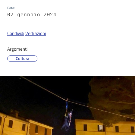
Data
:
02 gennaio 2024
Servizi
on-
Condividi
Vedi azioni
line
Argomenti
Tutti
Cultura
gli
argomenti
Seguici
su