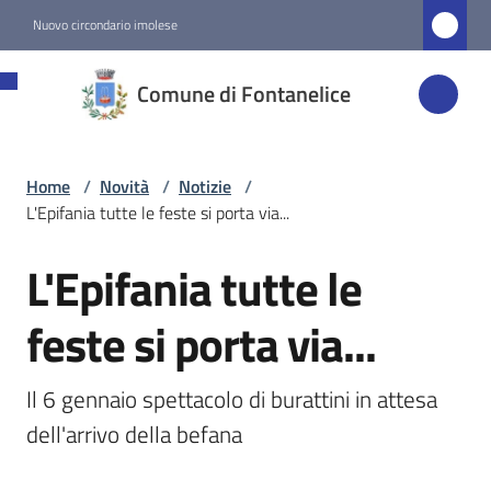
Vai al contenuto
Vai alla navigazione
Vai al footer
Nuovo circondario imolese
Comune di
Comune di Fontanelice
Fontanelice
Home
/
Novità
/
Notizie
/
Amministrazione
L'Epifania tutte le feste si porta via...
Novità
L'Epifania tutte le
Salta al contenuto
Menu selezionato
feste si porta via...
Servizi
Il 6 gennaio spettacolo di burattini in attesa 
Vivere
dell'arrivo della befana
Fontanelice