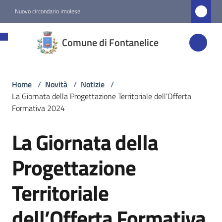
Vai al contenuto
Vai alla navigazione
Vai al footer
Nuovo circondario imolese
Comune di
Comune di Fontanelice
Fontanelice
Home
/
Novità
/
Notizie
/
Amministrazione
La Giornata della Progettazione Territoriale dell’Offerta
Formativa 2024
Novità
Menu selezionato
La Giornata della
Salta al contenuto
Servizi
Progettazione
Territoriale
Vivere
Fontanelice
dell’Offerta Formativa