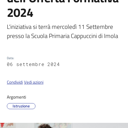
2024
Servizi
L'iniziativa si terrà mercoledì 11 Settembre 
on-
presso la Scuola Primaria Cappuccini di Imola
line
Tutti
gli
Data
:
argomenti
06 settembre 2024
Condividi
Vedi azioni
Seguici
su
Argomenti
Istruzione