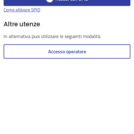
Come attivare SPID
Altre utenze
Servizi
on-
In alternativa puoi utilizzare le seguenti modalità.
line
Accesso operatore
Tutti
gli
argomenti
Seguici
su