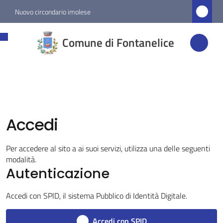
Vai al contenuto
Vai alla navigazione
Vai al footer
Nuovo circondario imolese
Comune di
Comune di Fontanelice
Fontanelice
Amministrazione
Accedi
Novità
Menu selezionato
Per accedere al sito a ai suoi servizi, utilizza una delle seguenti
modalità.
Servizi
Autenticazione
Vivere
Accedi con SPID, il sistema Pubblico di Identità Digitale.
Fontanelice
Accedi con SPID