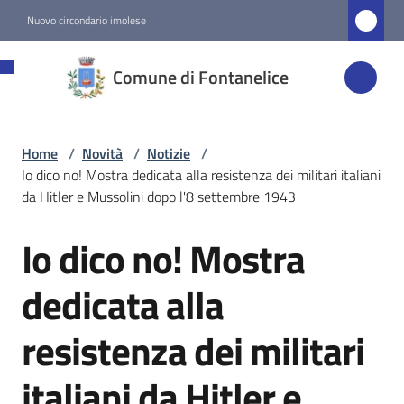
Vai al contenuto
Vai alla navigazione
Vai al footer
Nuovo circondario imolese
Comune di
Comune di Fontanelice
Fontanelice
Home
/
Novità
/
Notizie
/
Amministrazione
Io dico no! Mostra dedicata alla resistenza dei militari italiani
da Hitler e Mussolini dopo l'8 settembre 1943
Novità
Menu selezionato
Io dico no! Mostra
Salta al contenuto
Servizi
dedicata alla
resistenza dei militari
Vivere
Fontanelice
italiani da Hitler e