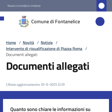
Vai al contenuto
Vai alla navigazione
Vai al footer
Nuovo circondario imolese
Comune di
Comune di Fontanelice
Fontanelice
Home
/
Novità
/
Notizie
/
Amministrazione
Intervento di riqualificazione di Piazza Roma
/
Documenti allegati
Novità
Documenti allegati
Menu selezionato
Servizi
Ultimo aggiornamento
:
10-11-2025 12:19
Vivere
Fontanelice
Quanto sono chiare le informazioni su