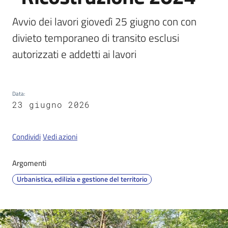
Avvio dei lavori giovedì 25 giugno con con 
divieto temporaneo di transito esclusi 
Servizi
on-
autorizzati e addetti ai lavori
line
Tutti
Data
:
gli
23 giugno 2026
argomenti
Condividi
Vedi azioni
Seguici
Argomenti
su
Urbanistica, edilizia e gestione del territorio