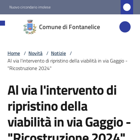
Vai al contenuto
Vai alla navigazione
Vai al footer
Nuovo circondario imolese
Comune di
Comune di Fontanelice
Fontanelice
Home
/
Novità
/
Notizie
/
Amministrazione
Al via l'intervento di ripristino della viabilità in via Gaggio -
"Ricostruzione 2024"
Novità
Menu selezionato
Al via l'intervento di
Salta al contenuto
Servizi
ripristino della
viabilità in via Gaggio -
Vivere
Fontanelice
"Ricostruzione 2024"