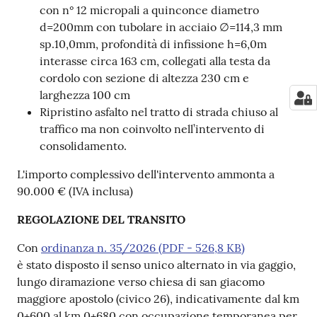
con n° 12 micropali a quinconce diametro
d=200mm con tubolare in acciaio ∅=114,3 mm
sp.10,0mm, profondità di infissione h=6,0m
interasse circa 163 cm, collegati alla testa da
cordolo con sezione di altezza 230 cm e
larghezza 100 cm
Ripristino asfalto nel tratto di strada chiuso al
traffico ma non coinvolto nell’intervento di
consolidamento.
L'importo complessivo dell'intervento ammonta a
90.000 € (IVA inclusa)
REGOLAZIONE DEL TRANSITO
Con
ordinanza n. 35/2026
(
PDF
-
526,8 KB
)
è stato disposto il senso unico alternato in via gaggio,
lungo diramazione verso chiesa di san giacomo
maggiore apostolo (civico 26), indicativamente dal km
0+600 al km 0+680 con occupazione temporanea per