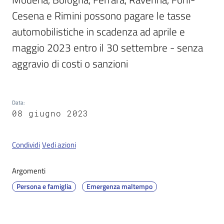
Cesena e Rimini possono pagare le tasse 
automobilistiche in scadenza ad aprile e 
Servizi
maggio 2023 entro il 30 settembre - senza 
on-
line
aggravio di costi o sanzioni
Tutti
gli
Data
:
argomenti
08 giugno 2023
Condividi
Vedi azioni
Seguici
su
Argomenti
Persona e famiglia
Emergenza maltempo