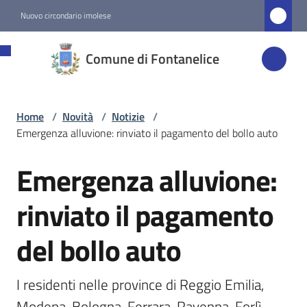
Vai al contenuto
Vai alla navigazione
Vai al footer
Nuovo circondario imolese
Comune di
Comune di Fontanelice
Fontanelice
Home
/
Novità
/
Notizie
/
Amministrazione
Emergenza alluvione: rinviato il pagamento del bollo auto
Novità
Emergenza alluvione:
Salta al contenuto
Menu selezionato
rinviato il pagamento
Servizi
del bollo auto
Vivere
Fontanelice
I residenti nelle province di Reggio Emilia, 
Modena, Bologna, Ferrara, Ravenna, Forlì-