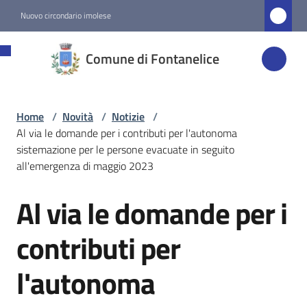
Vai al contenuto
Vai alla navigazione
Vai al footer
Nuovo circondario imolese
Comune di
Comune di Fontanelice
Fontanelice
Home
/
Novità
/
Notizie
/
Amministrazione
Al via le domande per i contributi per l'autonoma
sistemazione per le persone evacuate in seguito
Novità
all'emergenza di maggio 2023
Menu selezionato
Al via le domande per i
Salta al contenuto
Servizi
contributi per
Vivere
l'autonoma
Fontanelice