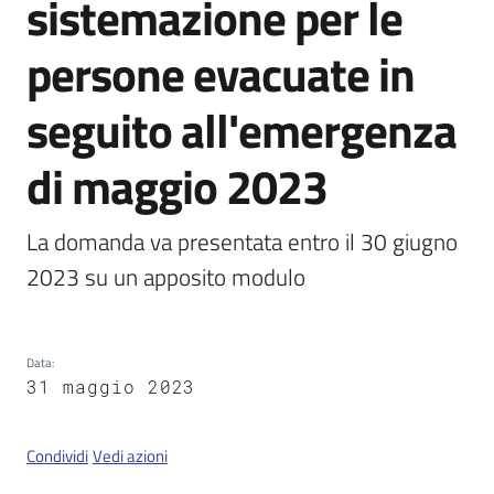
sistemazione per le
persone evacuate in
Servizi
on-
seguito all'emergenza
line
di maggio 2023
Tutti
gli
La domanda va presentata entro il 30 giugno 
argomenti
2023 su un apposito modulo
Seguici
Data
:
su
31 maggio 2023
Condividi
Vedi azioni