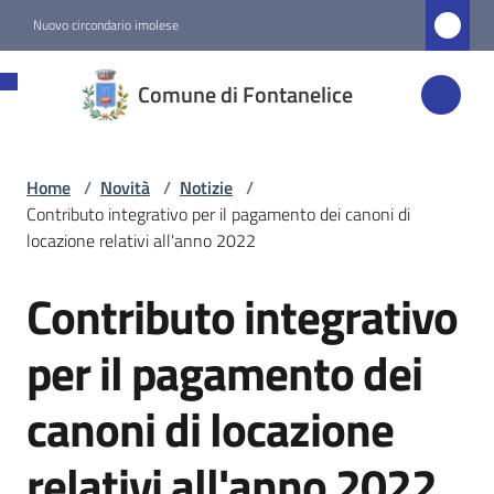
Vai al contenuto
Vai alla navigazione
Vai al footer
Nuovo circondario imolese
Comune di
Comune di Fontanelice
Fontanelice
Home
/
Novità
/
Notizie
/
Amministrazione
Contributo integrativo per il pagamento dei canoni di
locazione relativi all'anno 2022
Novità
Menu selezionato
Contributo integrativo
Salta al contenuto
Servizi
per il pagamento dei
canoni di locazione
Vivere
Fontanelice
relativi all'anno 2022