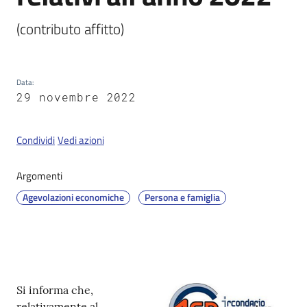
(contributo affitto)
Servizi
on-
line
Data
:
29 novembre 2022
Tutti
gli
Condividi
Vedi azioni
argomenti
Argomenti
Agevolazioni economiche
Persona e famiglia
Seguici
su
Contenuto
Si informa che,
relativamente al