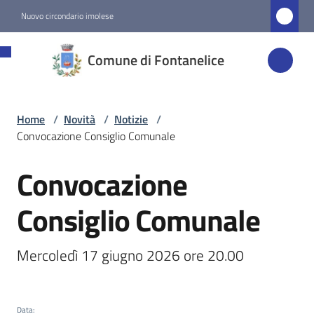
Vai al contenuto
Vai alla navigazione
Vai al footer
Nuovo circondario imolese
Comune di
Comune di Fontanelice
Fontanelice
Home
/
Novità
/
Notizie
/
Amministrazione
Convocazione Consiglio Comunale
Novità
Convocazione
Salta al contenuto
Menu selezionato
Consiglio Comunale
Servizi
Mercoledì 17 giugno 2026 ore 20.00
Vivere
Fontanelice
Data
: