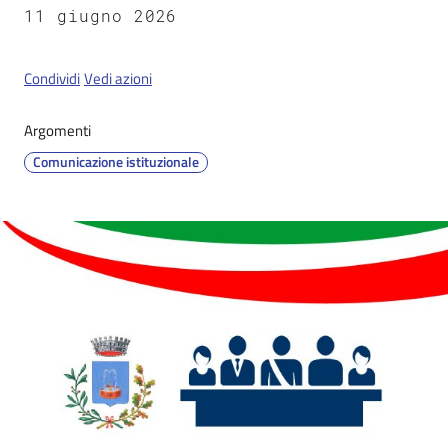
11 giugno 2026
Servizi
Condividi
Vedi azioni
on-
line
Argomenti
Comunicazione istituzionale
Tutti
gli
argomenti
Seguici
su