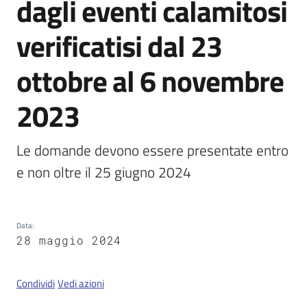
dagli eventi calamitosi
verificatisi dal 23
Servizi
on-
ottobre al 6 novembre
line
2023
Tutti
gli
Le domande devono essere presentate entro 
argomenti
e non oltre il 25 giugno 2024
Seguici
Data
:
su
28 maggio 2024
Condividi
Vedi azioni