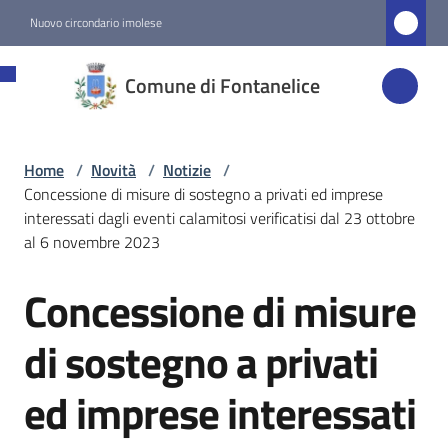
Vai al contenuto
Vai alla navigazione
Vai al footer
Nuovo circondario imolese
Comune di
Comune di Fontanelice
Fontanelice
Home
/
Novità
/
Notizie
/
Amministrazione
Concessione di misure di sostegno a privati ed imprese
interessati dagli eventi calamitosi verificatisi dal 23 ottobre
Novità
al 6 novembre 2023
Menu selezionato
Concessione di misure
Salta al contenuto
Servizi
di sostegno a privati
Vivere
ed imprese interessati
Fontanelice