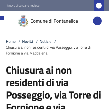
Vai al contenuto
Vai alla navigazione
Vai al footer
Nuovo circondario imolese
Comune di
Comune di Fontanelice
Fontanelice
Home
/
Novità
/
Notizie
/
Amministrazione
Chiusura ai non residenti di via Posseggio, via Torre di
Fornione e via Maddalena
Novità
Menu selezionato
Chiusura ai non
Salta al contenuto
Servizi
residenti di via
Posseggio, via Torre di
Vivere
Fontanelice
Fornione e via