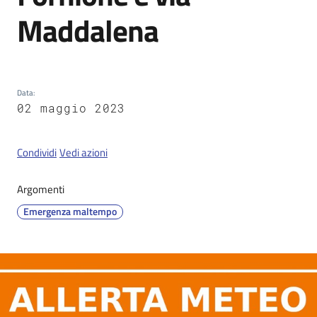
Maddalena
Servizi
on-
line
Data
:
02 maggio 2023
Tutti
gli
Condividi
Vedi azioni
argomenti
Argomenti
Emergenza maltempo
Seguici
su