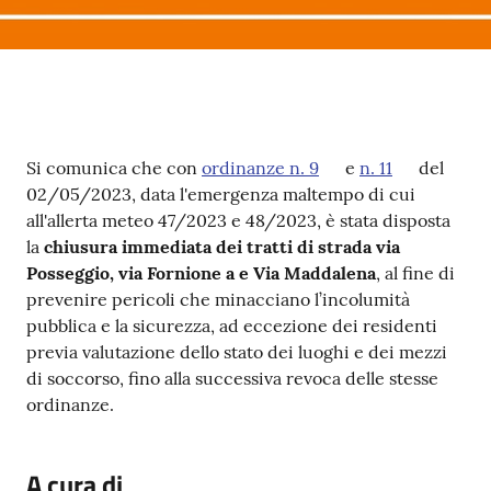
Contenuto
Si comunica che con
ordinanze n. 9
e
n. 11
del
02/05/2023, data l'emergenza maltempo di cui
all'allerta meteo 47/2023 e 48/2023, è stata disposta
la
chiusura immediata dei tratti di strada via
Posseggio, via Fornione a e Via Maddalena
, al fine di
prevenire pericoli che minacciano l’incolumità
pubblica e la sicurezza, ad eccezione dei residenti
previa valutazione dello stato dei luoghi e dei mezzi
di soccorso, fino alla successiva revoca delle stesse
ordinanze.
A cura di