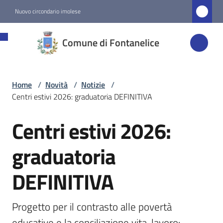
Vai al contenuto
Vai alla navigazione
Vai al footer
Nuovo circondario imolese
Comune di
Comune di Fontanelice
Fontanelice
Home
/
Novità
/
Notizie
/
Amministrazione
Centri estivi 2026: graduatoria DEFINITIVA
Novità
Centri estivi 2026:
Salta al contenuto
Menu selezionato
graduatoria
Servizi
DEFINITIVA
Vivere
Fontanelice
Progetto per il contrasto alle povertà 
educative e la conciliazione vita-lavoro: 