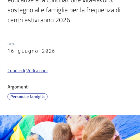
sostegno alle famiglie per la frequenza di 
centri estivi anno 2026
Servizi
on-
line
Data
:
16 giugno 2026
Tutti
gli
argomenti
Condividi
Vedi azioni
Argomenti
Persona e famiglia
Seguici
su