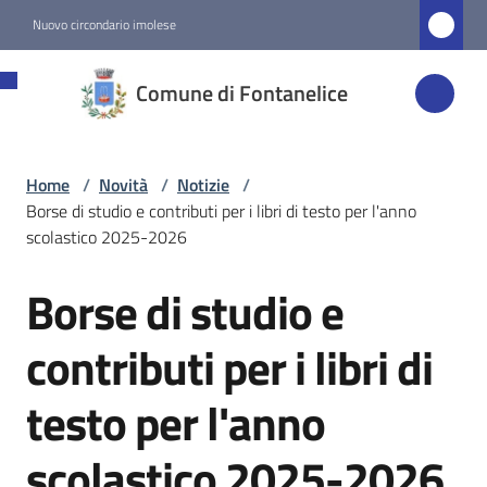
Vai al contenuto
Vai alla navigazione
Vai al footer
Nuovo circondario imolese
Comune di
Comune di Fontanelice
Fontanelice
Home
/
Novità
/
Notizie
/
Amministrazione
Borse di studio e contributi per i libri di testo per l'anno
scolastico 2025-2026
Novità
Menu selezionato
Borse di studio e
Salta al contenuto
Servizi
contributi per i libri di
testo per l'anno
Vivere
Fontanelice
scolastico 2025-2026