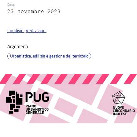
Data
:
23 novembre 2023
Servizi
on-
Condividi
Vedi azioni
line
Argomenti
Tutti
Urbanistica, edilizia e gestione del territorio
gli
argomenti
Seguici
su