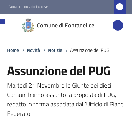
Vai al contenuto
Vai alla navigazione
Vai al footer
Nuovo circondario imolese
Comune di
Comune di Fontanelice
Fontanelice
Home
/
Novità
/
Notizie
/
Assunzione del PUG
Amministrazione
Assunzione del PUG
Salta al contenuto
Novità
Menu selezionato
Martedì 21 Novembre le Giunte dei dieci 
Servizi
Comuni hanno assunto la proposta di PUG, 
redatto in forma associata dall’Ufficio di Piano 
Vivere
Federato
Fontanelice