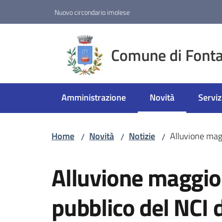
Vai al contenuto
Vai alla navigazione
Vai al footer
Nuovo circondario imolese
Comune di Fonta
Amministrazione
Novità
Serviz
Menu selezionato
Home
Novità
Notizie
Alluvione magg
/
/
/
Salta al contenuto
Alluvione maggio 
pubblico del NCI 