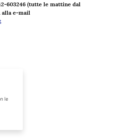
-603246 (tutte le mattine dal
 alla e-mail
t
on le