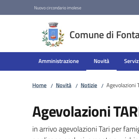
Vai al contenuto
Vai alla navigazione
Vai al footer
Nuovo circondario imolese
Comune di Fonta
Amministrazione
Novità
Serviz
Menu selezionato
Home
Novità
Notizie
Agevolazioni 
/
/
/
Salta al contenuto
Agevolazioni TAR
in arrivo agevolazioni Tari per famigl