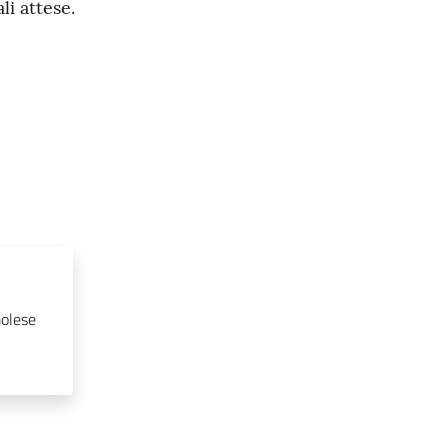
li attese.
molese