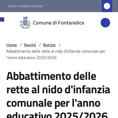
Vai al contenuto
Vai alla navigazione
Vai al footer
Nuovo circondario imolese
Comune di
Comune di Fontanelice
Fontanelice
Home
/
Novità
/
Notizie
/
Amministrazione
Abbattimento delle rette al nido d'infanzia comunale per
l'anno educativo 2025/2026
Novità
Menu selezionato
Abbattimento delle
Salta al contenuto
Servizi
rette al nido d'infanzia
comunale per l'anno
Vivere
Fontanelice
educativo 2025/2026