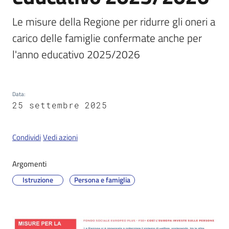
Le misure della Regione per ridurre gli oneri a 
carico delle famiglie confermate anche per 
Servizi
on-
l'anno educativo 2025/2026
line
Tutti
Data
:
gli
25 settembre 2025
argomenti
Condividi
Vedi azioni
Seguici
Argomenti
su
Istruzione
Persona e famiglia