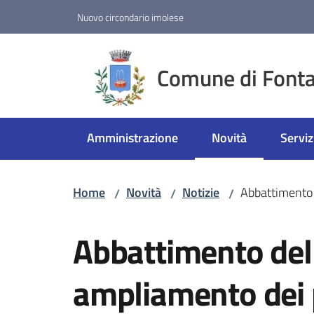
Vai al contenuto
Vai alla navigazione
Vai al footer
Nuovo circondario imolese
Comune di Fonta
Amministrazione
Novità
Serviz
Menu selezionato
Home
Novità
Notizie
Abbattimento 
/
/
/
Salta al contenuto
Abbattimento dell
ampliamento dei p