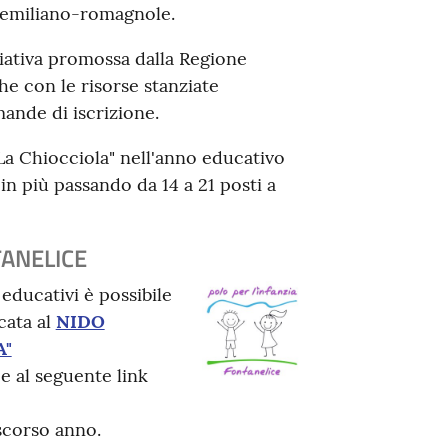
e emiliano-romagnole.
ziativa promossa dalla Regione
e con le risorse stanziate
ande di iscrizione.
"La Chiocciola" nell'anno educativo
n più passando da 14 a 21 posti a
TANELICE
educativi è possibile
cata al
NIDO
A"
o e al seguente link
scorso anno.