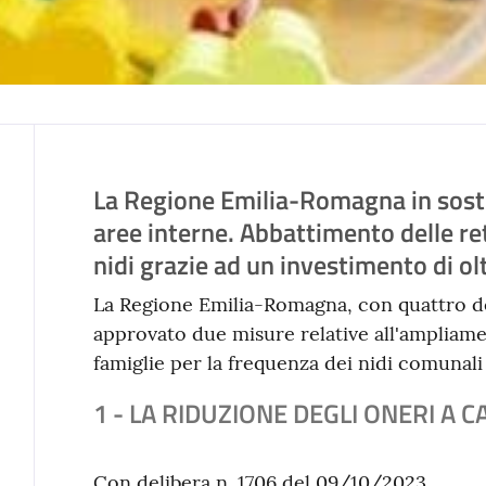
La Regione Emilia-Romagna in sost
Contenuto
aree interne. Abbattimento delle re
nidi grazie ad un investimento di ol
La Regione Emilia-Romagna, con quattro de
approvato due misure relative all'ampliamen
famiglie per la frequenza dei nidi comunali
1 - LA RIDUZIONE DEGLI ONERI A C
Con delibera n. 1706 del 09/10/2023