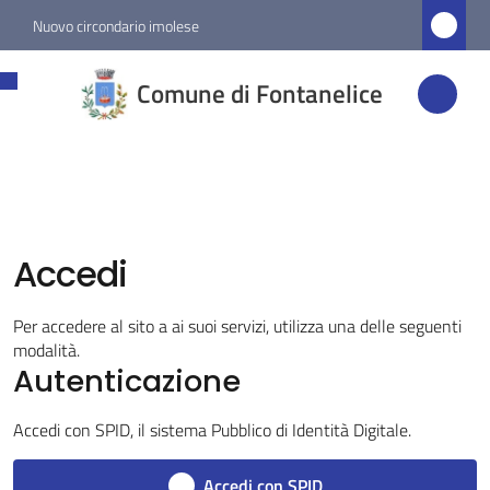
Vai al contenuto
Vai alla navigazione
Vai al footer
Nuovo circondario imolese
Comune di
Comune di Fontanelice
Fontanelice
Amministrazione
Accedi
Novità
Menu selezionato
Per accedere al sito a ai suoi servizi, utilizza una delle seguenti
modalità.
Servizi
Autenticazione
Vivere
Accedi con SPID, il sistema Pubblico di Identità Digitale.
Fontanelice
Accedi con SPID