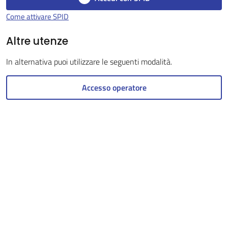
Come attivare SPID
Altre utenze
Servizi
on-
In alternativa puoi utilizzare le seguenti modalità.
line
Accesso operatore
Tutti
gli
argomenti
Seguici
su